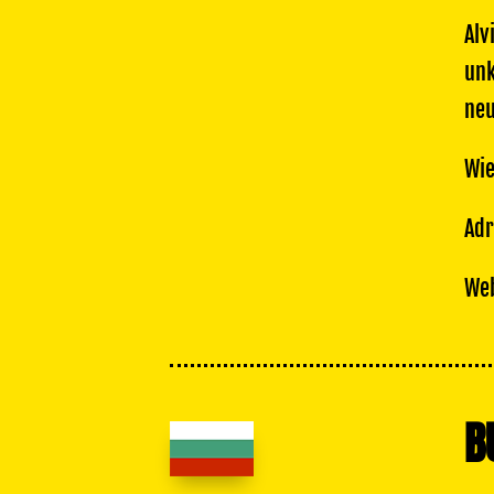
Alv
unk
neu
Wie
Adr
Web
B