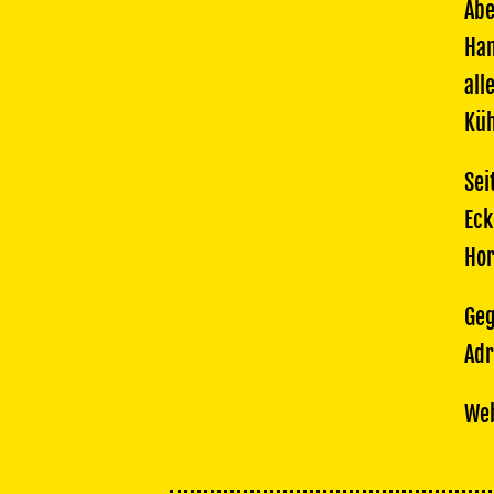
Abe
Han
all
Küh
Sei
Eck
Hor
Geg
Adr
Web