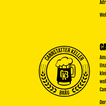
Adr
Web
C
Ama
Unz
kle
woh
Can
Dor