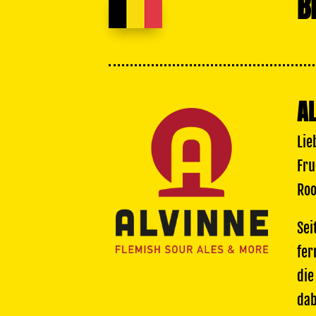
B
A
Lie
Fru
Roo
Sei
fer
die
dab