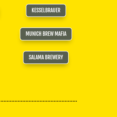
KESSELBRAUER
MUNICH BREW MAFIA
SALAMA BREWERY