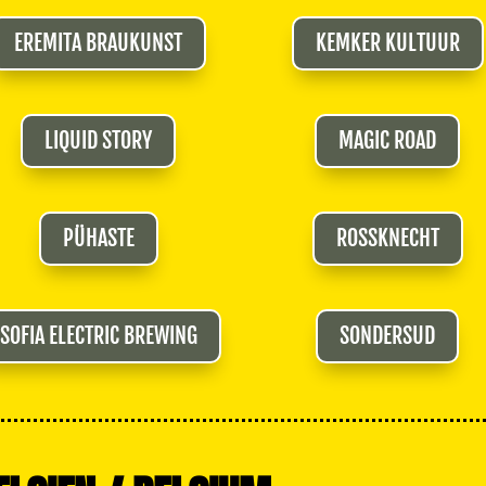
EREMITA BRAUKUNST
KEMKER KULTUUR
LIQUID STORY
MAGIC ROAD
PÜHASTE
ROSSKNECHT
SOFIA ELECTRIC BREWING
SONDERSUD