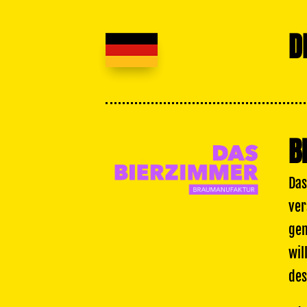
D
B
Das
ver
gem
wil
des